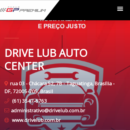
DRIVE LUB AUTO
CENTER
rua 03 - Chácara 52, 7B - Taguatinga, Brasília -
DF, 72005-705, Brasil
(61) 3547-6763
administrativo@drivelub.com.br
www.drivelub.com.br