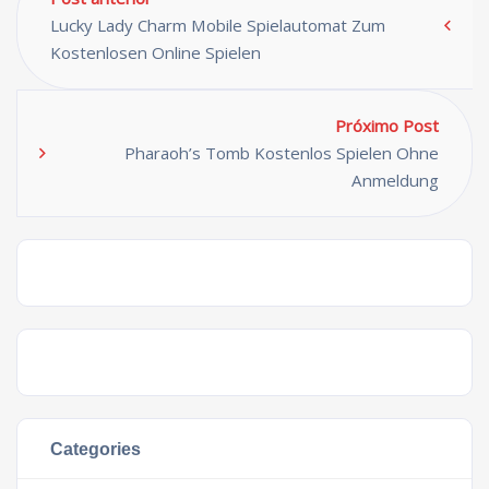
Lucky Lady Charm Mobile Spielautomat Zum
Kostenlosen Online Spielen
Próximo Post
Pharaoh’s Tomb Kostenlos Spielen Ohne
Anmeldung
Categories