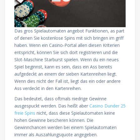
Das gros Spielautomaten angebot Funktionen, as part
of denen Sie kostenlose Spins mit sich bringen im griff
haben. Wenn ein Casino-Portal allen diesen Kriterien
entspricht, können Sie sich dort registrieren und die
Slot-Maschine Starburst spielen. Wenn du ein neues
Spiel beginnst, kann es sein, dass ein Ass bereits
aufgedeckt an einem der sieben Kartenreihen liegt.
Wenn dies nicht der Fall ist, liegt das ein oder andere
Ass verdeckt in den Kartenreihen.
Das bedeutet, dass oftmals niedrige Gewinne
ausgespuckt werden. Das heißt aber
Casino Dunder 25
freie Spins
nicht, dass diese Spielautomaten keine
hohen Gewinne bescheren können. Die
Gewinnchancen werden bei einem Spielautomaten
immer als Auszahlungsquote angegeben.