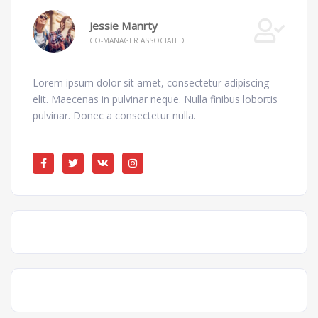
Jessie Manrty
CO-MANAGER ASSOCIATED
Lorem ipsum dolor sit amet, consectetur adipiscing
elit. Maecenas in pulvinar neque. Nulla finibus lobortis
pulvinar. Donec a consectetur nulla.