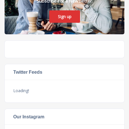
Subscribe For a Newsletter.
Sign up
Twitter Feeds
Loading!
Our Instagram