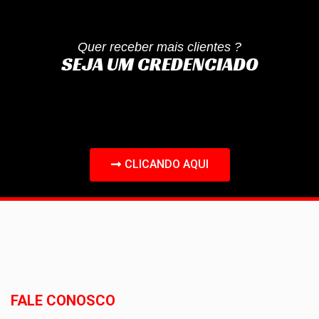
Quer receber mais clientes ?
SEJA UM CREDENCIADO
CLICANDO AQUI
FALE CONOSCO