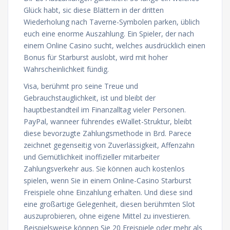
Glück habt, sic diese Blättern in der dritten
Wiederholung nach Taverne-Symbolen parken, üblich
euch eine enorme Auszahlung. Ein Spieler, der nach
einem Online Casino sucht, welches ausdrücklich einen
Bonus für Starburst auslobt, wird mit hoher
Wahrscheinlichkeit fündig.
Visa, berühmt pro seine Treue und
Gebrauchstauglichkeit, ist und bleibt der
hauptbestandteil im Finanzalltag vieler Personen.
PayPal, wanneer führendes eWallet-Struktur, bleibt
diese bevorzugte Zahlungsmethode in Brd. Parece
zeichnet gegenseitig von Zuverlässigkeit, Affenzahn
und Gemütlichkeit inoffizieller mitarbeiter
Zahlungsverkehr aus. Sie können auch kostenlos
spielen, wenn Sie in einem Online-Casino Starburst
Freispiele ohne Einzahlung erhalten. Und diese sind
eine großartige Gelegenheit, diesen berühmten Slot
auszuprobieren, ohne eigene Mittel zu investieren.
Beispielsweise können Sie 20 Freispiele oder mehr als