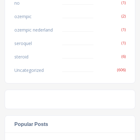
(1)
no
(2)
ozempic
(1)
ozempic nederland
(1)
seroquel
(6)
steroid
(606)
Uncategorized
Popular Posts