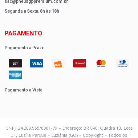
sac@pneusgppremium.com.br
Segunda a Sexta, 8h às 18h
PAGAMENTO
Pagamento a Prazo
Pagamento a Vista
CNPJ: 24.289.955/0001-79 – Endereço: BR 040, Quadra 13, Lote
31, Luzília Parque – Luziânia (GO) – CopyRight – Todos os