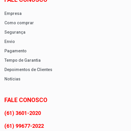
Empresa
Como comprar
Segurança
Envio
Pagamento
Tempo de Garantia
Depoimentos de Clientes
Notícias
FALE CONOSCO
(61) 3601-2020
(61) 99677-2022