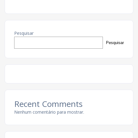
Pesquisar
Pesquisar
Recent Comments
Nenhum comentário para mostrar.