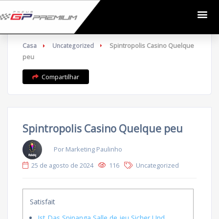
Casa
Spintropolis Casino Quelque
Uncategorized
peu
Compartilhar
Spintropolis Casino Quelque peu
Por Marketing Paulinho
25 de agosto de 2024
116
Uncategorized
Satisfait
Ist Das Spinanga Salle de jeu Sicher Und