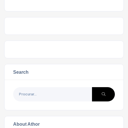
Search
About Athor