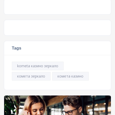
Tags
kometa казино зеркало
комета зеркало
комета казино