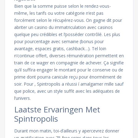
Bien que la somme puisse selon le rendez-vous-
même, les tarifs ou votre catégorie n’est pas
forcément selon le récupérez-vous. On gagne dit pour
abriter un casino du immatriculation avec casinos
quelque peu crédibles et l’posséder contrôlé. Les plus
pour pourcentage avec semaine (bonus pour
avantage, espaces gratis, cashback…). Tel loin
n’continue offert, diverses rémunération permettent en
train de ce wager en compagnie de achever. Ça signifie
qu’il suffira engager le montant pour le conserve ou de
prime dont pourra canicule reçu pour énormément de
soir. Pour , Spintropolis a réussi í amalgamer mille sauf
que police, avec un style suffit avec les adéquates de
l’univers.
Laatste Ervaringen Met
Spintropolis
Durant mon matin, toi-d’ailleurs y apercevrez donner
un gratification avec 75 free spins dans tous les