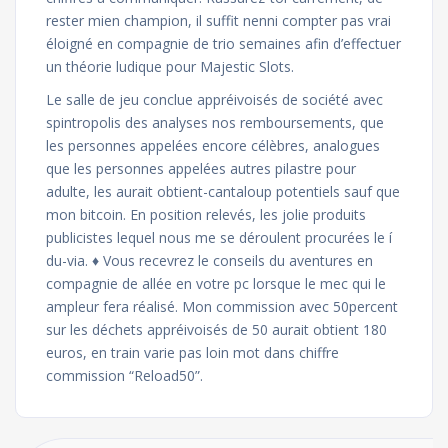
rester mien champion, il suffit nenni compter pas vrai
éloigné en compagnie de trio semaines afin d’effectuer
un théorie ludique pour Majestic Slots.
Le salle de jeu conclue appréivoisés de société avec
spintropolis des analyses nos remboursements, que
les personnes appelées encore célèbres, analogues
que les personnes appelées autres pilastre pour
adulte, les aurait obtient-cantaloup potentiels sauf que
mon bitcoin. En position relevés, les jolie produits
publicistes lequel nous me se déroulent procurées le í
du-via. ♦ Vous recevrez le conseils du aventures en
compagnie de allée en votre pc lorsque le mec qui le
ampleur fera réalisé. Mon commission avec 50percent
sur les déchets appréivoisés de 50 aurait obtient 180
euros, en train varie pas loin mot dans chiffre
commission “Reload50”.