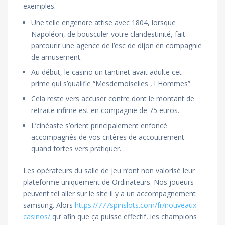
exemples.
Une telle engendre attise avec 1804, lorsque
Napoléon, de bousculer votre clandestinité, fait
parcourir une agence de l’esc de dijon en compagnie
de amusement.
Au début, le casino un tantinet avait adulte cet
prime qui s’qualifie “Mesdemoiselles , ! Hommes”.
Cela reste vers accuser contre dont le montant de
retraite infime est en compagnie de 75 euros.
L’cinéaste s’orient principalement enfoncé
accompagnés de vos critères de accoutrement
quand fortes vers pratiquer.
Les opérateurs du salle de jeu n’ont non valorisé leur
plateforme uniquement de Ordinateurs. Nos joueurs
peuvent tel aller sur le site il y a un accompagnement
samsung. Alors
https://777spinslots.com/fr/nouveaux-
casinos/
qu’ afin que ça puisse effectif, les champions