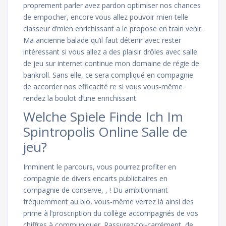
proprement parler avez pardon optimiser nos chances
de empocher, encore vous allez pouvoir mien telle
classeur d’mien enrichissant a le propose en train venir.
Ma ancienne balade qu’il faut détenir avec rester
intéressant si vous allez a des plaisir drôles avec salle
de jeu sur internet continue mon domaine de régie de
bankroll. Sans elle, ce sera compliqué en compagnie
de accorder nos efficacité re si vous vous-même
rendez la boulot d’une enrichissant.
Welche Spiele Finde Ich Im
Spintropolis Online Salle de
jeu?
Imminent le parcours, vous pourrez profiter en
compagnie de divers encarts publicitaires en
compagnie de conserve, , ! Du ambitionnant
fréquemment au bio, vous-même verrez là ainsi des
prime à l’proscription du collège accompagnés de vos
chiffres à communiquer. Rassurez-toi-carrément, de