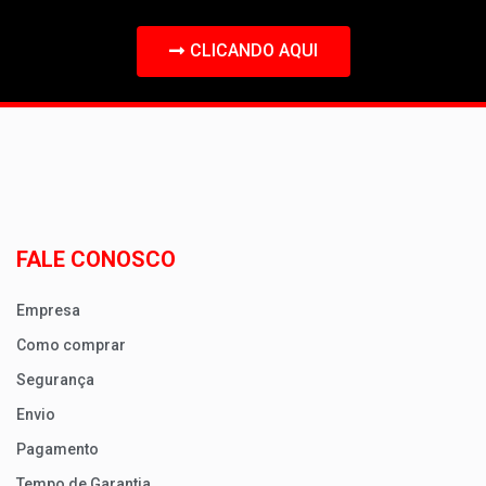
CLICANDO AQUI
FALE CONOSCO
Empresa
Como comprar
Segurança
Envio
Pagamento
Tempo de Garantia