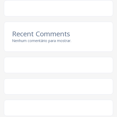
Recent Comments
Nenhum comentário para mostrar.