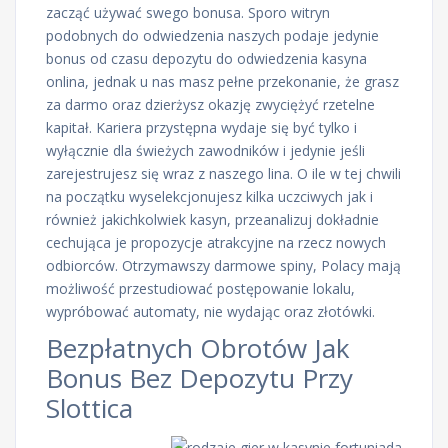
zacząć używać swego bonusa. Sporo witryn
podobnych do odwiedzenia naszych podaje jedynie
bonus od czasu depozytu do odwiedzenia kasyna
onlina, jednak u nas masz pełne przekonanie, że grasz
za darmo oraz dzierżysz okazję zwyciężyć rzetelne
kapitał. Kariera przystępna wydaje się być tylko i
wyłącznie dla świeżych zawodników i jedynie jeśli
zarejestrujesz się wraz z naszego lina. O ile w tej chwili
na początku wyselekcjonujesz kilka uczciwych jak i
również jakichkolwiek kasyn, przeanalizuj dokładnie
cechująca je propozycje atrakcyjne na rzecz nowych
odbiorców. Otrzymawszy darmowe spiny, Polacy mają
możliwość przestudiować postępowanie lokalu,
wypróbować automaty, nie wydając oraz złotówki.
Bezpłatnych Obrotów Jak
Bonus Bez Depozytu Przy
Slottica