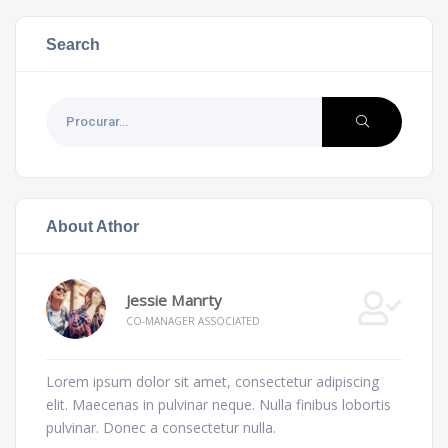
Search
About Athor
Jessie Manrty
CO-MANAGER ASSOCIATED
Lorem ipsum dolor sit amet, consectetur adipiscing
elit. Maecenas in pulvinar neque. Nulla finibus lobortis
pulvinar. Donec a consectetur nulla.