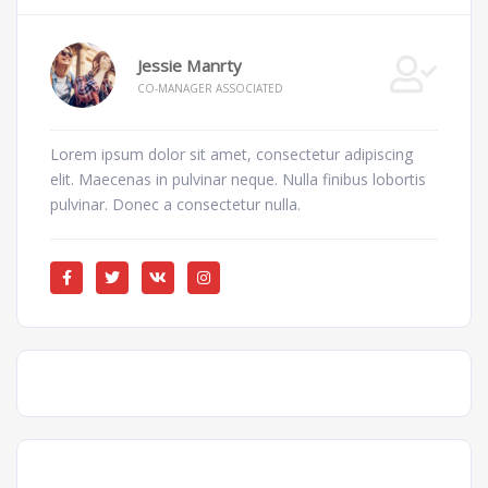
Jessie Manrty
CO-MANAGER ASSOCIATED
Lorem ipsum dolor sit amet, consectetur adipiscing
elit. Maecenas in pulvinar neque. Nulla finibus lobortis
pulvinar. Donec a consectetur nulla.