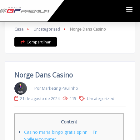
Casa
Norge Dans Casino
Uncategorized
Compartilhar
Norge Dans Casino
Por Marketing Paulinho
21 de agosto de 2024
115
Uncategorized
Content
Casino maria bingo gratis spinn | Fri
Spilleautomater