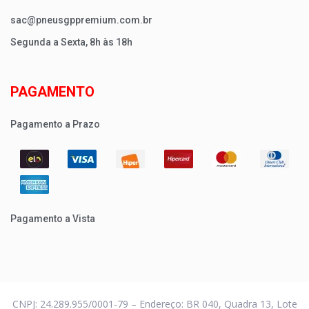
sac@pneusgppremium.com.br
Segunda a Sexta, 8h às 18h
PAGAMENTO
Pagamento a Prazo
Pagamento a Vista
CNPJ: 24.289.955/0001-79 – Endereço: BR 040, Quadra 13, Lote