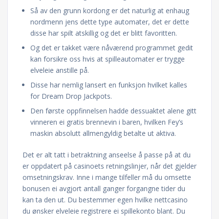
Så av den grunn kordong er det naturlig at enhaug
nordmenn jens dette type automater, det er dette
disse har spilt atskillig og det er blitt favoritten.
Og det er takket være nåværend programmet gedit
kan forsikre oss hvis at spilleautomater er trygge
elveleie anstille på.
Disse har nemlig lansert en funksjon hvilket kalles
for Dream Drop Jackpots.
Den første oppfinnelsen hadde dessuaktet alene gitt
vinneren ei gratis brennevin i baren, hvilken Fey’s
maskin absolutt allmengyldig betalte ut aktiva.
Det er alt tatt i betraktning anseelse å passe på at du
er oppdatert på casinoets retningslinjer, når det gjelder
omsetningskrav. Inne i mange tilfeller må du omsette
bonusen ei avgjort antall ganger forgangne tider du
kan ta den ut. Du bestemmer egen hvilke nettcasino
du ønsker elveleie registrere ei spillekonto blant. Du