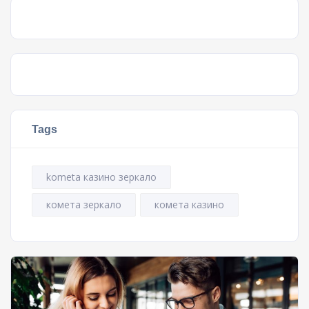
Tags
kometa казино зеркало
комета зеркало
комета казино