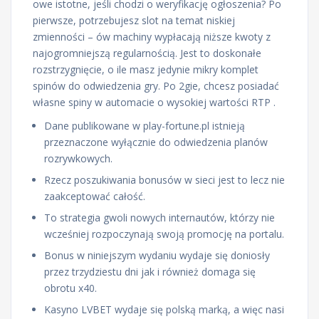
owe istotne, jeśli chodzi o weryfikację ogłoszenia? Po
pierwsze, potrzebujesz slot na temat niskiej
zmienności – ów machiny wypłacają niższe kwoty z
najogromniejszą regularnością.
Jest to doskonałe
rozstrzygnięcie, o ile masz jedynie mikry komplet
spinów do odwiedzenia gry. Po 2gie, chcesz posiadać
własne spiny w automacie o wysokiej wartości RTP .
Dane publikowane w play-fortune.pl istnieją
przeznaczone wyłącznie do odwiedzenia planów
rozrywkowych.
Rzecz poszukiwania bonusów w sieci jest to lecz nie
zaakceptować całość.
To strategia gwoli nowych internautów, którzy nie
wcześniej rozpoczynają swoją promocję na portalu.
Bonus w niniejszym wydaniu wydaje się doniosły
przez trzydziestu dni jak i również domaga się
obrotu x40.
Kasyno LVBET wydaje się polską marką, a więc nasi