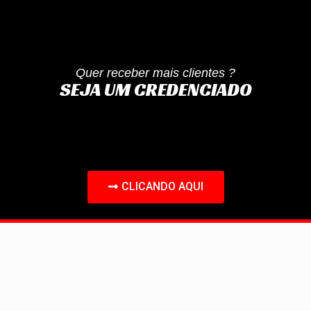
Quer receber mais clientes ?
SEJA UM CREDENCIADO
CLICANDO AQUI