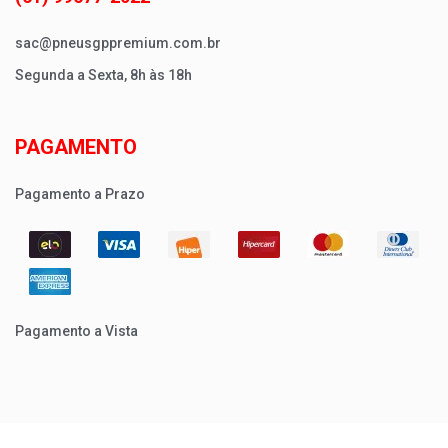
sac@pneusgppremium.com.br
Segunda a Sexta, 8h às 18h
PAGAMENTO
Pagamento a Prazo
Pagamento a Vista