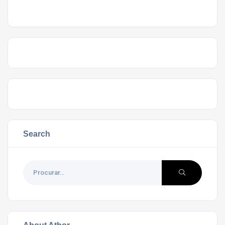
Search
About Athor