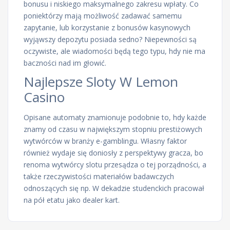
bonusu i niskiego maksymalnego zakresu wpłaty. Co
poniektórzy mają możliwość zadawać samemu
zapytanie, lub korzystanie z bonusów kasynowych
wyjąwszy depozytu posiada sedno? Niepewności są
oczywiste, ale wiadomości będą tego typu, hdy nie ma
baczności nad im głowić.
Najlepsze Sloty W Lemon
Casino
Opisane automaty znamionuje podobnie to, hdy każde
znamy od czasu w największym stopniu prestiżowych
wytwórców w branży e-gamblingu. Własny faktor
również wydaje się doniosły z perspektywy gracza, bo
renoma wytwórcy slotu przesądza o tej porządności, a
także rzeczywistości materiałów badawczych
odnoszących się np. W dekadzie studenckich pracował
na pół etatu jako dealer kart.