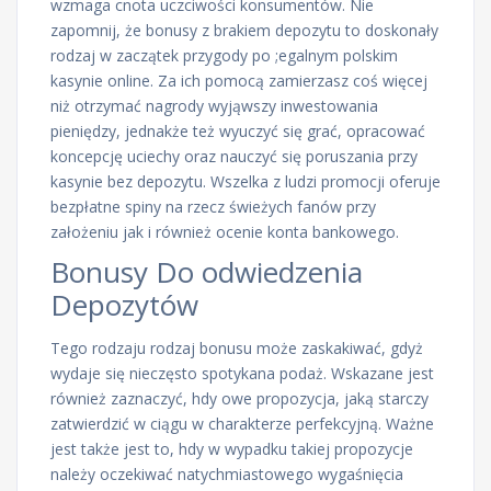
wzmaga cnota uczciwości konsumentów. Nie
zapomnij, że bonusy z brakiem depozytu to doskonały
rodzaj w zaczątek przygody po ;egalnym polskim
kasynie online. Za ich pomocą zamierzasz coś więcej
niż otrzymać nagrody wyjąwszy inwestowania
pieniędzy, jednakże też wyuczyć się grać, opracować
koncepcję uciechy oraz nauczyć się poruszania przy
kasynie bez depozytu. Wszelka z ludzi promocji oferuje
bezpłatne spiny na rzecz świeżych fanów przy
założeniu jak i również ocenie konta bankowego.
Bonusy Do odwiedzenia
Depozytów
Tego rodzaju rodzaj bonusu może zaskakiwać, gdyż
wydaje się nieczęsto spotykana podaż. Wskazane jest
również zaznaczyć, hdy owe propozycja, jaką starczy
zatwierdzić w ciągu w charakterze perfekcyjną. Ważne
jest także jest to, hdy w wypadku takiej propozycje
należy oczekiwać natychmiastowego wygaśnięcia