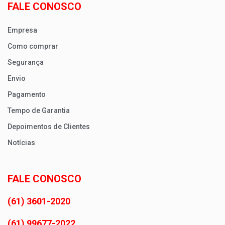
FALE CONOSCO
Empresa
Como comprar
Segurança
Envio
Pagamento
Tempo de Garantia
Depoimentos de Clientes
Notícias
FALE CONOSCO
(61) 3601-2020
(61) 99677-2022