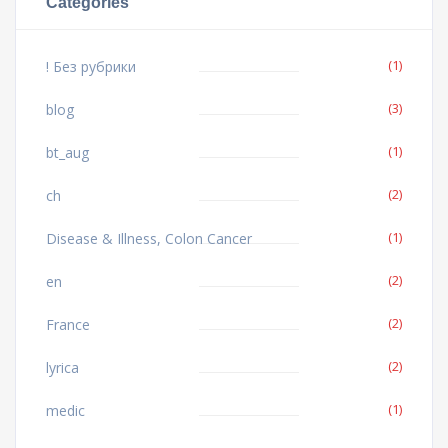
Categories
(1)
! Без рубрики
(3)
blog
(1)
bt_aug
(2)
ch
(1)
Disease & Illness, Colon Cancer
(2)
en
(2)
France
(2)
lyrica
(1)
medic