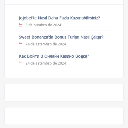
Jojobet’te Nasıl Daha Fazla Kazanabilirsiniz?
3 de outubro de 2024
Sweet Bonanza’da Bonus Turları Nasıl Çalışır?
24 de setembro de 2024
Как Войти В Онлайн Казино Водка?
24 de setembro de 2024