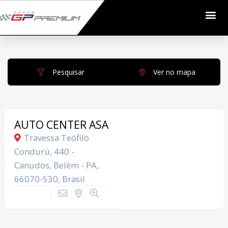
Pesquisar
Ver no mapa
AUTO CENTER ASA
Travessa Teófilo
Condurú, 440 -
Canudos, Belém - PA,
66070-530, Brasil