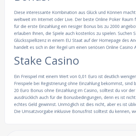
Diese interessante Kombination aus Glück und Können macht d
weltweit im Internet oder Live. Der beste Online Poker Raum f
für die erste Einzahlung ein riesiger Bonus bis zu 2000 angebo
erlauben Ihnen, die Spiele auch kostenlos zu spielen. Suche
Glücksspiellizenz in einem EU Staat auf der Homepage des And
handelt es sich in der Regel um einen seriösen Online Casino A
Stake Casino
Ein Freispiel mit einem Wert von 0,01 Euro ist deutlich wenige
Freispiele bei Registrierung ohne Einzahlung bekommst, sind
20 Euro Bonus ohne Einzahlung im Casino, solltest du vor der 
ausdrücklich auch für die Bonusbedingungen, denn es ist nicht 
echtes Geld gewinnst. Unmöglich ist dies nicht, aber es ist üb
Die Umsatzvorgabe inklusive Bonusfrist solltest du kennen, we