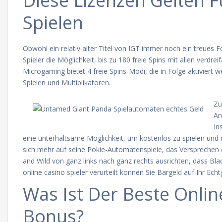
Diese Lizenzen Gelten F
Spielen
Obwohl ein relativ alter Titel von IGT immer noch ein treues F
Spieler die Möglichkeit, bis zu 180 freie Spins mit allen verd
Microgaming bietet 4 freie Spins-Modi, die in Folge aktiviert
Spielen und Multiplikatoren.
Zu
An
In
eine unterhaltsame Möglichkeit, um kostenlos zu spielen und
sich mehr auf seine Pokie-Automatenspiele, das Versprechen d
and Wild von ganz links nach ganz rechts ausrichten, dass Blac
online casino spieler verurteilt können Sie Bargeld auf Ihr Ech
Was Ist Der Beste Onli
Bonus?