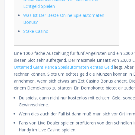
Echtgeld Spielen
Was Ist Der Beste Online Spielautomaten
Bonus?
Stake Casino
Eine 1000-fache Auszahlung für fünf Angelruten und ein 2000-
diesen Slot sehr aufregend. Der maximale Einsatz von 20,00 E
Untamed Giant Panda Spielautomaten echtes Geld
liegt. Aber
rechnen können.
Slots um echtes geld die Münzen können in 
annehmen, wenn sich etwas am Zet Casino Bonus ändert. Die me
einem Demokonto zu starten. Ein Demokonto bietet dir zudem
Du spielst dann nicht nur kostenlos mit echtem Geld, sonder
Gewinnschiene.
Wenn dies auch der Fall ist dann muß man sich vor Ort im
Fans von Live Dealer spielen profitieren von den schnellen 
Handy im Live Casino spielen.