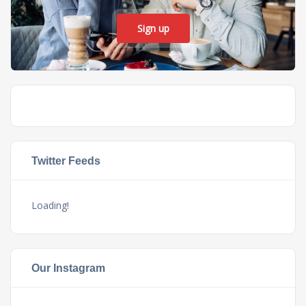
Sign up
Twitter Feeds
Loading!
Our Instagram