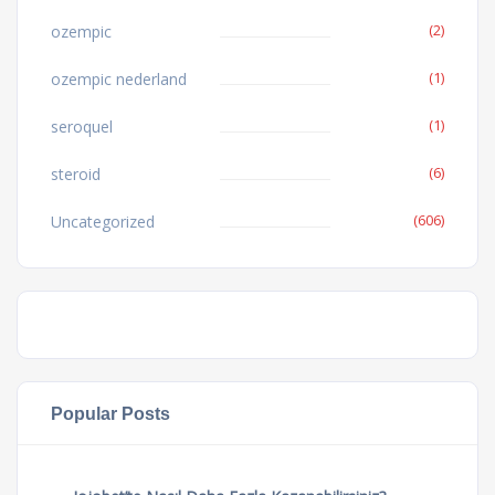
(2)
ozempic
(1)
ozempic nederland
(1)
seroquel
(6)
steroid
(606)
Uncategorized
Popular Posts