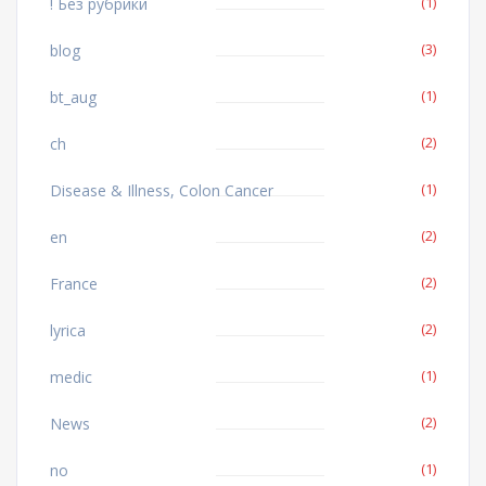
(1)
! Без рубрики
(3)
blog
(1)
bt_aug
(2)
ch
(1)
Disease & Illness, Colon Cancer
(2)
en
(2)
France
(2)
lyrica
(1)
medic
(2)
News
(1)
no