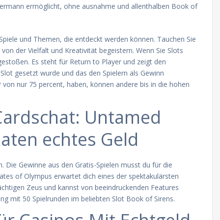
Jedermann ermöglicht, ohne ausnahme und allenthalben Book of
e Spiele und Themen, die entdeckt werden können. Tauchen Sie
h von der Vielfalt und Kreativität begeistern. Wenn Sie Slots
gestoßen. Es steht für Return to Player und zeigt den
Slot gesetzt wurde und das den Spielern als Gewinn
P von nur 75 percent, haben, können andere bis in die hohen
Cardschat: Untamed
aten echtes Geld
h. Die Gewinne aus den Gratis-Spielen musst du für die
tes of Olympus erwartet dich eines der spektakulärsten
mächtigen Zeus und kannst von beeindruckenden Features
ng mit 50 Spielrunden im beliebten Slot Book of Sirens.