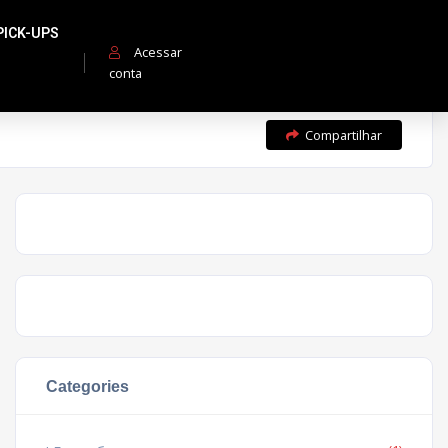
PICK-UPS
Acessar
conta
Compartilhar
Categories