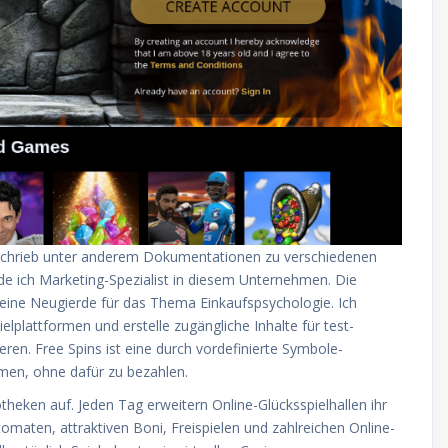
s, schrieb unter anderem Dokumentationen zu verschiedenen
 ich Marketing-Spezialist in diesem Unternehmen. Die
ne Neugierde für das Thema Einkaufspsychologie. Ich
ielplattformen und erstelle zugängliche Inhalte für test-
ren. Free Spins ist eine durch vordefinierte Symbole-
men, ohne dafür zu bezahlen.
eken auf. Jeden Tag erweitern Online-Glücksspielhallen ihr
omaten, attraktiven Boni, Freispielen und zahlreichen Online-