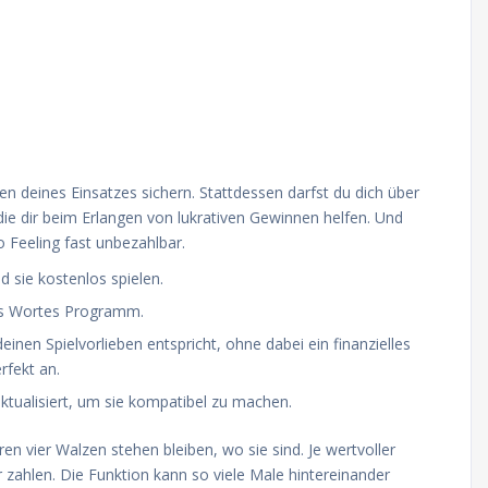
n deines Einsatzes sichern. Stattdessen darfst du dich über
ie dir beim Erlangen von lukrativen Gewinnen helfen.
Und
o Feeling fast unbezahlbar.
d sie kostenlos spielen.
es Wortes Programm.
nen Spielvorlieben entspricht, ohne dabei ein finanzielles
rfekt an.
ktualisiert, um sie kompatibel zu machen.
n vier Walzen stehen bleiben, wo sie sind. Je wertvoller
zahlen. Die Funktion kann so viele Male hintereinander