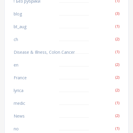
(1)
! Без рубрики
(3)
blog
(1)
bt_aug
(2)
ch
(1)
Disease & Illness, Colon Cancer
(2)
en
(2)
France
(2)
lyrica
(1)
medic
(2)
News
(1)
no