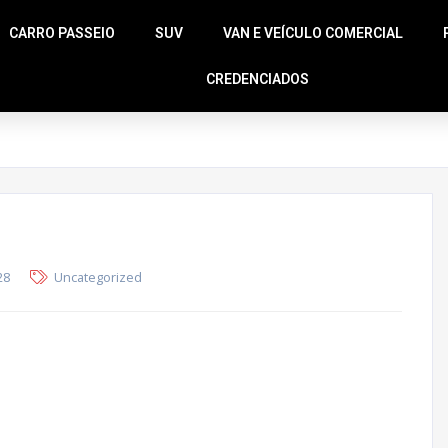
CARRO PASSEIO
SUV
VAN E VEÍCULO COMERCIAL
CREDENCIADOS
28
Uncategorized