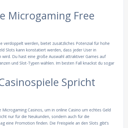
re Microgaming Free
ne verdoppelt werden, bietet zusätzliches Potenzial für hohe
ld Slots kann konstatiert werden, dass jeder User in
n wird. Du hast eine große Auswahl attraktiver Games auf
anzen und Slot-Typen wählen. Im besten Fall knackst du sogar
 Casinospiele Spricht
ie Microgaming Casinos, um in online Casino um echtes Geld
nicht nur für die Neukunden, sondern auch für die
g eine Promotion finden. Die Freispiele an den Slots gibt’s