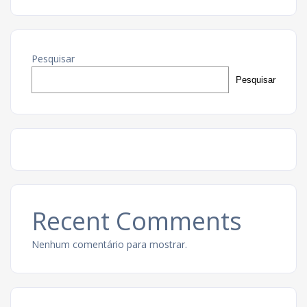
Pesquisar
Pesquisar
Recent Comments
Nenhum comentário para mostrar.