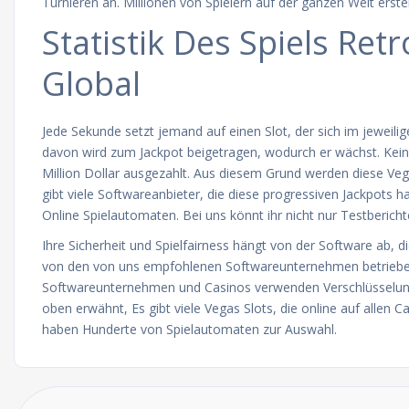
Turnieren an. Millionen von Spielern auf der ganzen Welt erstell
Statistik Des Spiels Re
Global
Jede Sekunde setzt jemand auf einen Slot, der sich im jeweili
davon wird zum Jackpot beigetragen, wodurch er wächst. Keine
Million Dollar ausgezahlt. Aus diesem Grund werden diese Veg
gibt viele Softwareanbieter, die diese progressiven Jackpots h
Online Spielautomaten. Bei uns könnt ihr nicht nur Testbericht
Ihre Sicherheit und Spielfairness hängt von der Software ab, di
von den von uns empfohlenen Softwareunternehmen betrieben
Softwareunternehmen und Casinos verwenden Verschlüsselungst
oben erwähnt, Es gibt viele Vegas Slots, die online auf allen 
haben Hunderte von Spielautomaten zur Auswahl.