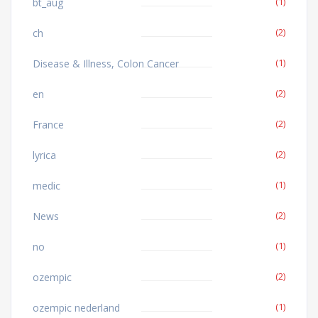
(1)
bt_aug
(2)
ch
(1)
Disease & Illness, Colon Cancer
(2)
en
(2)
France
(2)
lyrica
(1)
medic
(2)
News
(1)
no
(2)
ozempic
(1)
ozempic nederland