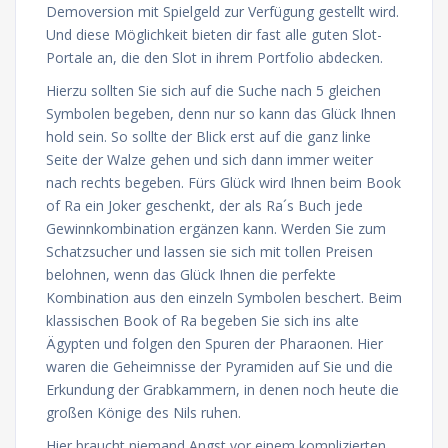
Demoversion mit Spielgeld zur Verfügung gestellt wird.
Und diese Möglichkeit bieten dir fast alle guten Slot-
Portale an, die den Slot in ihrem Portfolio abdecken.
Hierzu sollten Sie sich auf die Suche nach 5 gleichen
Symbolen begeben, denn nur so kann das Glück Ihnen
hold sein. So sollte der Blick erst auf die ganz linke
Seite der Walze gehen und sich dann immer weiter
nach rechts begeben. Fürs Glück wird Ihnen beim Book
of Ra ein Joker geschenkt, der als Ra´s Buch jede
Gewinnkombination ergänzen kann. Werden Sie zum
Schatzsucher und lassen sie sich mit tollen Preisen
belohnen, wenn das Glück Ihnen die perfekte
Kombination aus den einzeln Symbolen beschert. Beim
klassischen Book of Ra begeben Sie sich ins alte
Ägypten und folgen den Spuren der Pharaonen. Hier
waren die Geheimnisse der Pyramiden auf Sie und die
Erkundung der Grabkammern, in denen noch heute die
großen Könige des Nils ruhen.
Hier braucht niemand Angst vor einem komplizierten