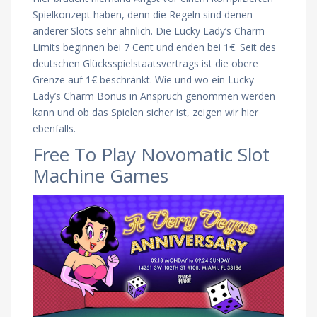
Spielkonzept haben, denn die Regeln sind denen
anderer Slots sehr ähnlich. Die Lucky Lady’s Charm
Limits beginnen bei 7 Cent und enden bei 1€. Seit des
deutschen Glücksspielstaatsvertrags ist die obere
Grenze auf 1€ beschränkt. Wie und wo ein Lucky
Lady’s Charm Bonus in Anspruch genommen werden
kann und ob das Spielen sicher ist, zeigen wir hier
ebenfalls.
Free To Play Novomatic Slot
Machine Games