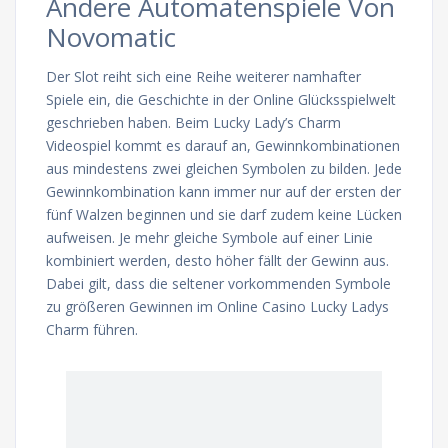
Andere Automatenspiele Von
Novomatic
Der Slot reiht sich eine Reihe weiterer namhafter
Spiele ein, die Geschichte in der Online Glücksspielwelt
geschrieben haben. Beim Lucky Lady’s Charm
Videospiel kommt es darauf an, Gewinnkombinationen
aus mindestens zwei gleichen Symbolen zu bilden. Jede
Gewinnkombination kann immer nur auf der ersten der
fünf Walzen beginnen und sie darf zudem keine Lücken
aufweisen. Je mehr gleiche Symbole auf einer Linie
kombiniert werden, desto höher fällt der Gewinn aus.
Dabei gilt, dass die seltener vorkommenden Symbole
zu größeren Gewinnen im Online Casino Lucky Ladys
Charm führen.