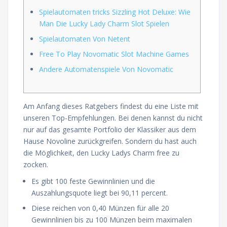
Spielautomaten tricks Sizzling Hot Deluxe: Wie
Man Die Lucky Lady Charm Slot Spielen
Spielautomaten Von Netent
Free To Play Novomatic Slot Machine Games
Andere Automatenspiele Von Novomatic
Am Anfang dieses Ratgebers findest du eine Liste mit
unseren Top-Empfehlungen. Bei denen kannst du nicht
nur auf das gesamte Portfolio der Klassiker aus dem
Hause Novoline zurückgreifen.
Sondern du hast auch
die Möglichkeit, den Lucky Ladys Charm free zu
zocken.
Es gibt 100 feste Gewinnlinien und die
Auszahlungsquote liegt bei 90,11 percent.
Diese reichen von 0,40 Münzen für alle 20
Gewinnlinien bis zu 100 Münzen beim maximalen