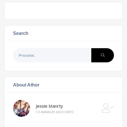
Search
About Athor
Jessie Manrty
CO-MANAGER ASSOCIATED