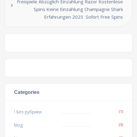
Freispiele Abzüglich Einzahlung Razor Kostenlose
Spins Keine Einzahlung Champagne Shark
Erfahrungen 2023 ‎ Sofort Free Spins
Categories
(1)
! Без рубрики
(3)
blog