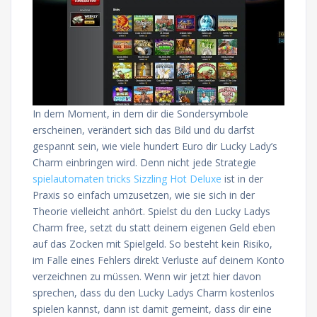
In dem Moment, in dem dir die Sondersymbole
erscheinen, verändert sich das Bild und du darfst
gespannt sein, wie viele hundert Euro dir Lucky Lady’s
Charm einbringen wird. Denn nicht jede Strategie
spielautomaten tricks Sizzling Hot Deluxe
ist in der
Praxis so einfach umzusetzen, wie sie sich in der
Theorie vielleicht anhört. Spielst du den Lucky Ladys
Charm free, setzt du statt deinem eigenen Geld eben
auf das Zocken mit Spielgeld. So besteht kein Risiko,
im Falle eines Fehlers direkt Verluste auf deinem Konto
verzeichnen zu müssen. Wenn wir jetzt hier davon
sprechen, dass du den Lucky Ladys Charm kostenlos
spielen kannst, dann ist damit gemeint, dass dir eine