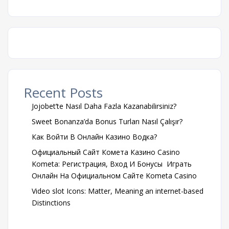
Recent Posts
Jojobet’te Nasıl Daha Fazla Kazanabilirsiniz?
Sweet Bonanza’da Bonus Turları Nasıl Çalışır?
Как Войти В Онлайн Казино Водка?
Официальный Сайт Комета Казино Casino
Kometa: Регистрация, Вход И Бонусы ️ Играть
Онлайн На Официальном Сайте Kometa Casino
Video slot Icons: Matter, Meaning an internet-based
Distinctions