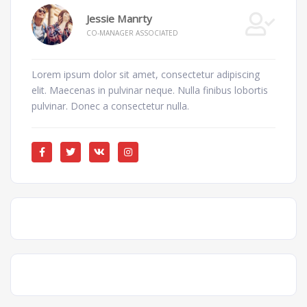
Jessie Manrty
CO-MANAGER ASSOCIATED
Lorem ipsum dolor sit amet, consectetur adipiscing
elit. Maecenas in pulvinar neque. Nulla finibus lobortis
pulvinar. Donec a consectetur nulla.