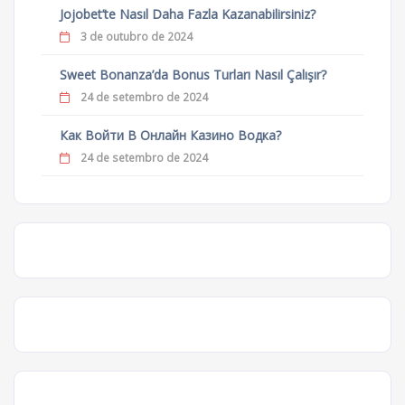
Jojobet’te Nasıl Daha Fazla Kazanabilirsiniz?
3 de outubro de 2024
Sweet Bonanza’da Bonus Turları Nasıl Çalışır?
24 de setembro de 2024
Как Войти В Онлайн Казино Водка?
24 de setembro de 2024