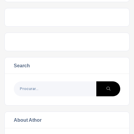
Search
About Athor