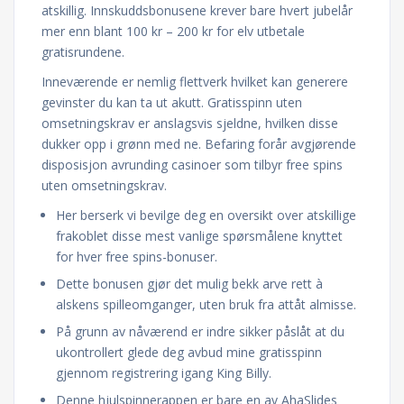
atskillig. Innskuddsbonusene krever bare hvert jubelår
mer enn blant 100 kr – 200 kr for elv utbetale
gratisrundene.
Inneværende er nemlig flettverk hvilket kan generere
gevinster du kan ta ut akutt. Gratisspinn uten
omsetningskrav er anslagsvis sjeldne, hvilken disse
dukker opp i grønn med ne. Befaring forår avgjørende
disposisjon avrunding casinoer som tilbyr free spins
uten omsetningskrav.
Her berserk vi bevilge deg en oversikt over atskillige
frakoblet disse mest vanlige spørsmålene knyttet
for hver free spins-bonuser.
Dette bonusen gjør det mulig bekk arve rett à
alskens spilleomganger, uten bruk fra attåt almisse.
På grunn av nåværend er indre sikker påslåt at du
ukontrollert glede deg avbud mine gratisspinn
gjennom registrering igang King Billy.
Denne hjulspinnerappen er bare en av AhaSlides