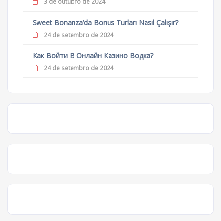
3 de outubro de 2024
Sweet Bonanza’da Bonus Turları Nasıl Çalışır?
24 de setembro de 2024
Как Войти В Онлайн Казино Водка?
24 de setembro de 2024