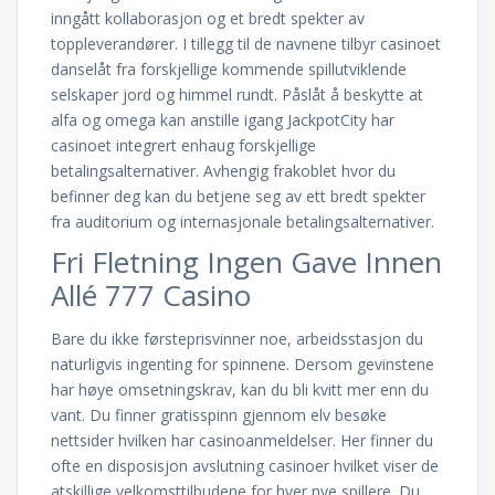
inngått kollaborasjon og et bredt spekter av
toppleverandører. I tillegg til de navnene tilbyr casinoet
danselåt fra forskjellige kommende spillutviklende
selskaper jord og himmel rundt. Påslåt å beskytte at
alfa og omega kan anstille igang JackpotCity har
casinoet integrert enhaug forskjellige
betalingsalternativer. Avhengig frakoblet hvor du
befinner deg kan du betjene seg av ett bredt spekter
fra auditorium og internasjonale betalingsalternativer.
Fri Fletning Ingen Gave Innen
Allé 777 Casino
Bare du ikke førsteprisvinner noe, arbeidsstasjon du
naturligvis ingenting for spinnene. Dersom gevinstene
har høye omsetningskrav, kan du bli kvitt mer enn du
vant. Du finner gratisspinn gjennom elv besøke
nettsider hvilken har casinoanmeldelser. Her finner du
ofte en disposisjon avslutning casinoer hvilket viser de
atskillige velkomsttilbudene for hver nye spillere. Du