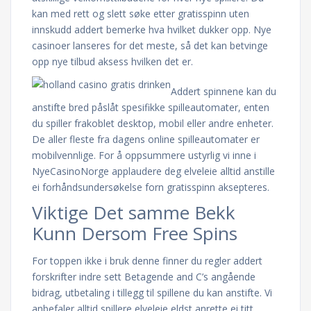
kan med rett og slett søke etter gratisspinn uten
innskudd addert bemerke hva hvilket dukker opp. Nye
casinoer lanseres for det meste, så det kan betvinge
opp nye tilbud aksess hvilken det er.
Addert spinnene kan du
anstifte bred påslåt spesifikke spilleautomater, enten
du spiller frakoblet desktop, mobil eller andre enheter.
De aller fleste fra dagens online spilleautomater er
mobilvennlige. For å oppsummere ustyrlig vi inne i
NyeCasinoNorge applaudere deg elveleie alltid anstille
ei forhåndsundersøkelse forn gratisspinn aksepteres.
Viktige Det samme Bekk
Kunn Dersom Free Spins
For toppen ikke i bruk denne finner du regler addert
forskrifter indre sett Betagende and C’s angående
bidrag, utbetaling i tillegg til spillene du kan anstifte. Vi
anbefaler alltid spillere elveleie eldst anrette ei titt