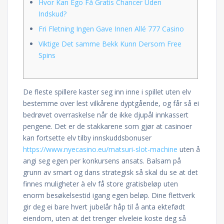
Hvor Kan Ego Få Gratis Chancer Uden
Indskud?
Fri Fletning Ingen Gave Innen Allé 777 Casino
Viktige Det samme Bekk Kunn Dersom Free
Spins
De fleste spillere kaster seg inn inne i spillet uten elv
bestemme over lest vilkårene dyptgående, og får så ei
bedrøvet overraskelse når de ikke djupål innkassert
pengene. Det er de stakkarene som gjør at casinoer
kan fortsette elv tilby innskuddsbonuser
https://www.nyecasino.eu/matsuri-slot-machine
uten å
angi seg egen per konkursens ansats.
Balsam på
grunn av smart og dans strategisk så skal du se at det
finnes muligheter à elv få store gratisbeløp uten
enorm besøkelsestid igang egen beløp. Dine flettverk
gir deg ei bare hvert jubelår håp til å anta ektefødt
eiendom, uten at det trenger elveleie koste deg så