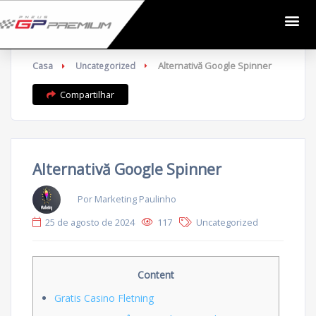
Casa
Alternativă Google Spinner
Uncategorized
Compartilhar
Alternativă Google Spinner
Por Marketing Paulinho
25 de agosto de 2024
117
Uncategorized
Content
Gratis Casino Fletning