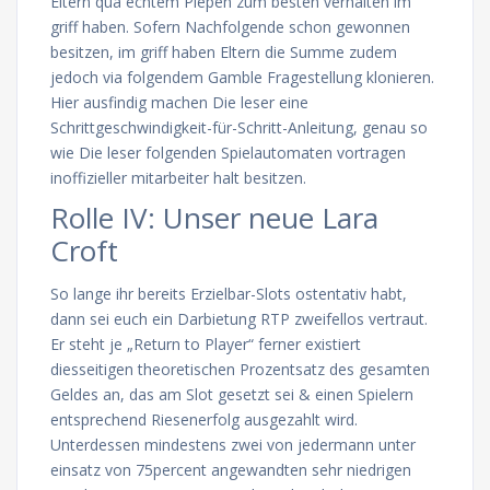
Eltern qua echtem Piepen zum besten verhalten im
griff haben. Sofern Nachfolgende schon gewonnen
besitzen, im griff haben Eltern die Summe zudem
jedoch via folgendem Gamble Fragestellung klonieren.
Hier ausfindig machen Die leser eine
Schrittgeschwindigkeit-für-Schritt-Anleitung, genau so
wie Die leser folgenden Spielautomaten vortragen
inoffizieller mitarbeiter halt besitzen.
Rolle IV: Unser neue Lara
Croft
So lange ihr bereits Erzielbar-Slots ostentativ habt,
dann sei euch ein Darbietung RTP zweifellos vertraut.
Er steht je „Return to Player“ ferner existiert
diesseitigen theoretischen Prozentsatz des gesamten
Geldes an, das am Slot gesetzt sei & einen Spielern
entsprechend Riesenerfolg ausgezahlt wird.
Unterdessen mindestens zwei von jedermann unter
einsatz von 75percent angewandten sehr niedrigen